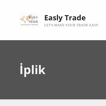
Easly Trade
LET'S MAKE YOUR TRADE EASY
İplik